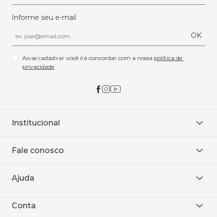
Informe seu e-mail
OK
Ao se cadastrar você irá concordar com a nossa 
política de 
privacidade
Institucional
Sobre Nós
Fale conosco
Onde encontrar
Área restrita
De seg. à sex. das 8h às 18h.
Trabalhe conosco
Ajuda
WhatsApp
Baixe o APP
sac@sodanca.com.br
Formas de pagamento
Conta
Política de entrega
Política de privacidade