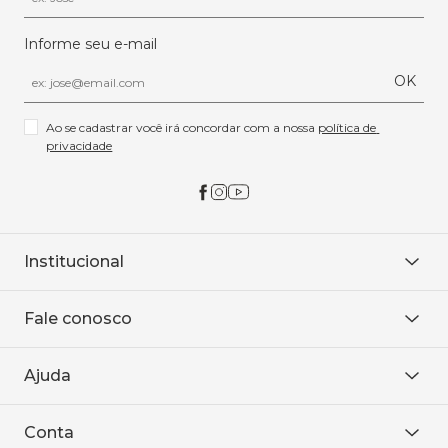
Informe seu e-mail
OK
Ao se cadastrar você irá concordar com a nossa 
política de 
privacidade
Institucional
Sobre Nós
Fale conosco
Onde encontrar
Área restrita
De seg. à sex. das 8h às 18h.
Trabalhe conosco
Ajuda
WhatsApp
Baixe o APP
sac@sodanca.com.br
Formas de pagamento
Conta
Política de entrega