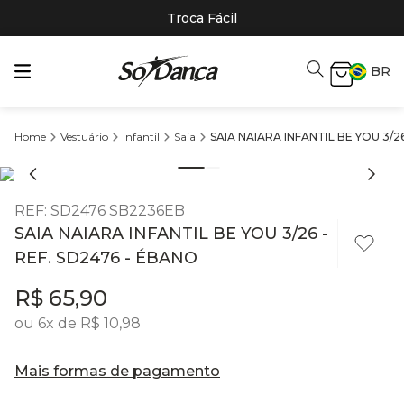
Troca Fácil
BR
Vestuário
Infantil
Saia
SAIA NAIARA INFANTIL BE YOU 3/2
REF
:
SD2476 SB2236EB
SAIA NAIARA INFANTIL BE YOU 3/26 -
REF. SD2476 - ÉBANO
R$
65
,
90
ou
6
x de
R$
10
,
98
Mais formas de pagamento