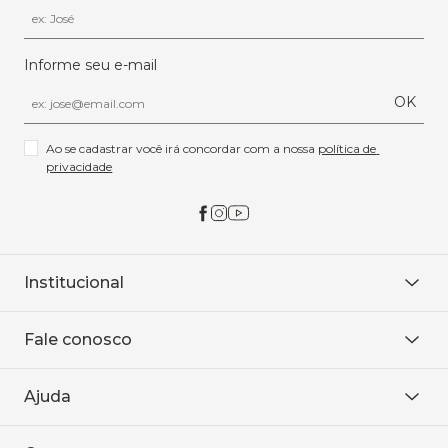
Informe seu e-mail
OK
Ao se cadastrar você irá concordar com a nossa 
política de 
privacidade
Institucional
Sobre Nós
Fale conosco
Onde encontrar
Área restrita
De seg. à sex. das 8h às 18h.
Trabalhe conosco
Ajuda
WhatsApp
Baixe o APP
sac@sodanca.com.br
Formas de pagamento