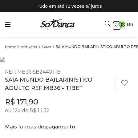
Tudo em até 12 vezes s/ juros
BR
Vestuário
Saias
SAIA MUNDO BAILARINÍSTICO ADULTO REF
REF
:
MB36 SB2440TIB
SAIA MUNDO BAILARINÍSTICO
ADULTO REF.MB36 - TIBET
R$
171
,
90
ou
12
x de
R$
14
,
32
Mais formas de pagamento