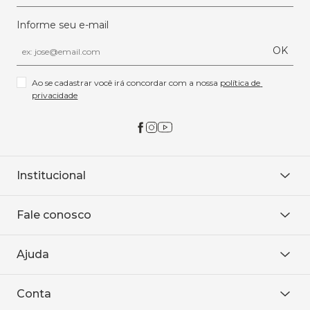
Informe seu e-mail
OK
Ao se cadastrar você irá concordar com a nossa 
política de 
privacidade
Institucional
Sobre Nós
Fale conosco
Onde encontrar
Área restrita
De seg. à sex. das 8h às 18h.
Trabalhe conosco
Ajuda
WhatsApp
Baixe o APP
sac@sodanca.com.br
Formas de pagamento
Conta
Política de entrega
Política de privacidade