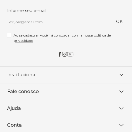
Informe seu e-mail
OK
Ao se cadastrar você irá concordar com a nossa 
política de 
privacidade
Institucional
Sobre Nós
Fale conosco
Onde encontrar
Área restrita
De seg. à sex. das 8h às 18h.
Trabalhe conosco
Ajuda
WhatsApp
Baixe o APP
sac@sodanca.com.br
Formas de pagamento
Conta
Política de entrega
Política de privacidade