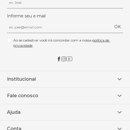
Informe seu e-mail
OK
Ao se cadastrar você irá concordar com a nossa 
política de 
privacidade
Institucional
Sobre Nós
Fale conosco
Onde encontrar
Área restrita
De seg. à sex. das 8h às 18h.
Trabalhe conosco
Ajuda
WhatsApp
Baixe o APP
sac@sodanca.com.br
Formas de pagamento
Conta
Política de entrega