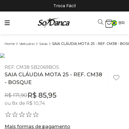
Troca Fácil
BR
Vestuário
Saias
SAIA CLÁUDIA MOTA 25 - REF. CM38 - BO
REF
:
CM38 SB2069BOS
SAIA CLÁUDIA MOTA 25 - REF. CM38
- BOSQUE
R$
85
,
95
R$
171
,
90
ou
8
x de
R$
10
,
74
☆
☆
☆
☆
☆
Mais formas de pagamento