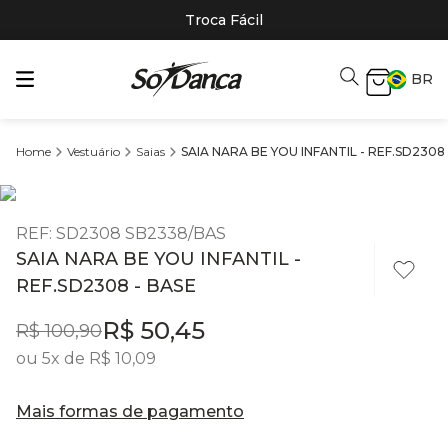
Troca Fácil
BR
Vestuário
Saias
SAIA NARA BE YOU INFANTIL - REF.SD2308 
REF
:
SD2308 SB2338/BAS
SAIA NARA BE YOU INFANTIL -
REF.SD2308 - BASE
R$
50
,
45
R$
100
,
90
ou
5
x de
R$
10
,
09
Mais formas de pagamento