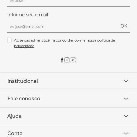
Informe seu e-mail
OK
Ao se cadastrar você irá concordar com a nossa 
política de 
privacidade
Institucional
Sobre Nós
Fale conosco
Onde encontrar
Área restrita
De seg. à sex. das 8h às 18h.
Trabalhe conosco
Ajuda
WhatsApp
Baixe o APP
sac@sodanca.com.br
Formas de pagamento
Conta
Política de entrega