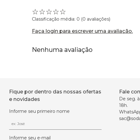
☆
☆
☆
☆
☆
Classificação média: 0
(0 avaliações)
Faça login para escrever uma avaliação.
Nenhuma avaliação
Fique por dentro das nossas ofertas
Fale co
De seg. à 
e novidades
18h.
Informe seu primeiro nome
WhatsAp
sac@soda
Informe seu e-mail