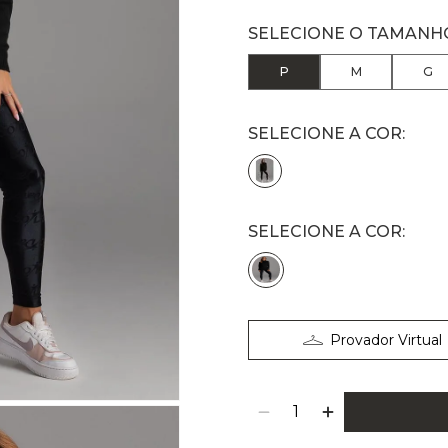
P
M
G
SELECIONE A COR:
Provador Virtual