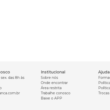
nosco
Institucional
Ajuda
sex. das 8h às 
Sobre nós
Forma
Onde encontrar
Políti
p
Área restrita
Polític
nca.com.br
Trabalhe conosco
Trocas
Baixe o APP