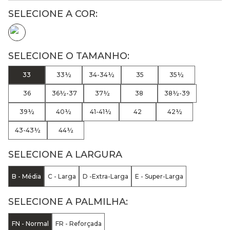
33
33½
34-34½
35
35½
36
36½-37
37½
38
38½-39
39½
40½
41-41½
42
42½
43-43½
44½
SELECIONE A LARGURA
B - Média
C - Larga
D -Extra-Larga
E - Super-Larga
SELECIONE A PALMILHA:
FN - Normal
FR - Reforçada