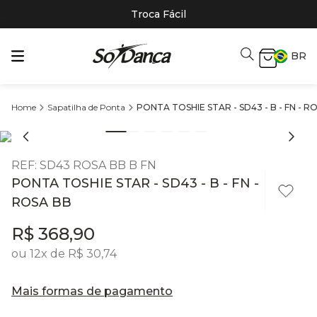
Troca Fácil
BR
Sapatilha de Ponta
PONTA TOSHIE STAR - SD43 - B - FN - R
REF
:
SD43 ROSA BB B FN
PONTA TOSHIE STAR - SD43 - B - FN -
ROSA BB
R$
368
,
90
ou
12
x de
R$
30
,
74
Mais formas de pagamento