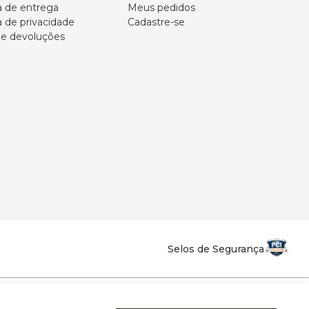
ca de entrega
Meus pedidos
a de privacidade
Cadastre-se
 e devoluções
Selos de Segurança
la Califórnia - Osvaldo Cruz - SP - CEP: 17702-316.