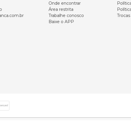
Onde encontrar
Políti
p
Área restrita
Polític
nca.com.br
Trabalhe conosco
Trocas
Baixe o APP
 direitos reservados | CNPJ: 59.907.634/0001-75 | Rua Santa Augusta, 409 - Vi