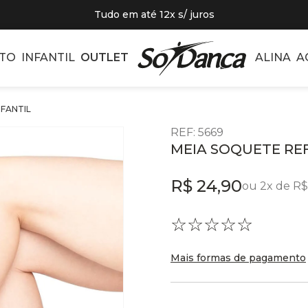
Tudo em até 12x s/ juros
TO
INFANTIL
OUTLET
ALINA
A
NFANTIL
REF
:
5669
MEIA SOQUETE REF.
R$
24
,
90
ou
2
x de
R$
☆
☆
☆
☆
☆
Mais formas de pagamento