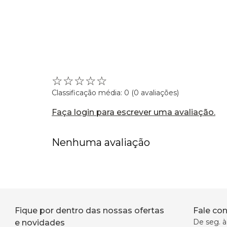
☆
☆
☆
☆
☆
Classificação média: 0
(0 avaliações)
Faça login para escrever uma avaliação.
Nenhuma avaliação
Fique por dentro das nossas ofertas
Fale co
De seg. à 
e novidades