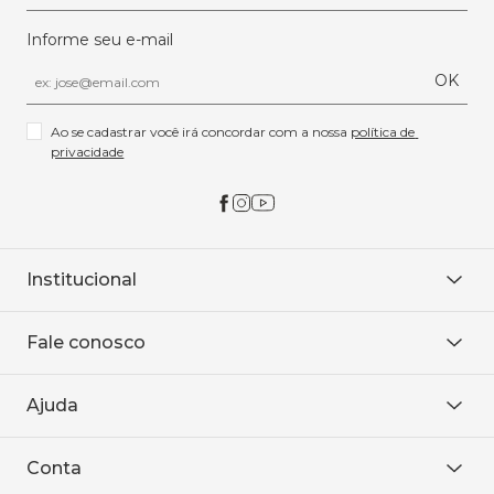
Informe seu e-mail
OK
Ao se cadastrar você irá concordar com a nossa 
política de 
privacidade
Institucional
Sobre Nós
Fale conosco
Onde encontrar
Área restrita
De seg. à sex. das 8h às 18h.
Trabalhe conosco
Ajuda
WhatsApp
Baixe o APP
sac@sodanca.com.br
Formas de pagamento
Conta
Política de entrega
Política de privacidade