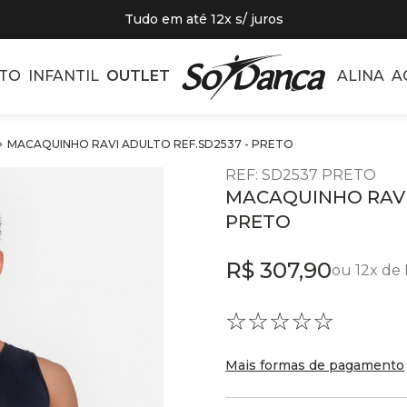
Tudo em até 12x s/ juros
TO
INFANTIL
OUTLET
ALINA
A
MACAQUINHO RAVI ADULTO REF.SD2537 - PRETO
REF
:
SD2537 PRETO
MACAQUINHO RAVI 
PRETO
R$
307
,
90
ou
12
x de
☆
☆
☆
☆
☆
Mais formas de pagamento