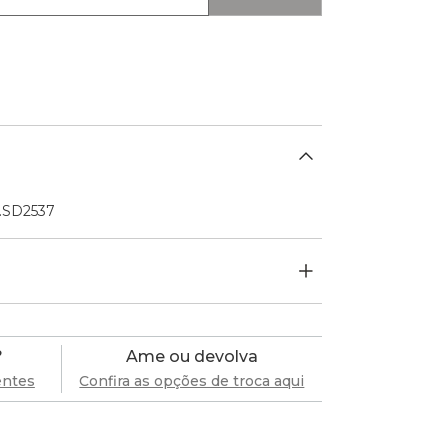
f.SD2537
?
Ame ou devolva
entes
Confira as opções de troca aqui