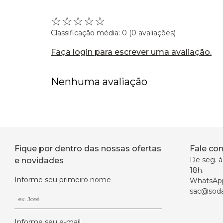
☆
☆
☆
☆
☆
Classificação média: 0
(0 avaliações)
Faça login para escrever uma avaliação.
Nenhuma avaliação
Fique por dentro das nossas ofertas
Fale co
De seg. à 
e novidades
18h.
Informe seu primeiro nome
WhatsAp
sac@soda
Informe seu e-mail