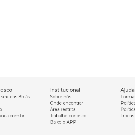
nosco
Institucional
Ajuda
sex. das 8h às 
Sobre nós
Forma
Onde encontrar
Políti
p
Área restrita
Polític
nca.com.br
Trabalhe conosco
Trocas
Baixe o APP