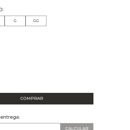
G
GG
COMPRAR
 entrega: