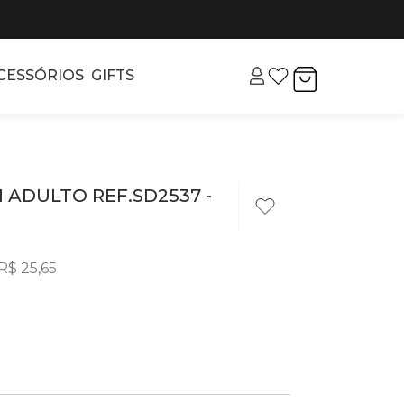
CESSÓRIOS
GIFTS
ADULTO REF.SD2537 -
R$
25
,
65