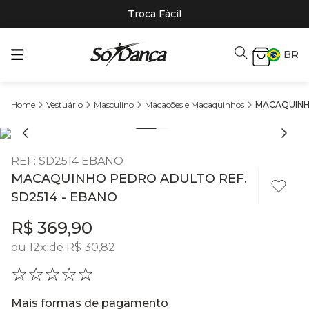
Troca Fácil
BR
Vestuário
Masculino
Macacões e Macaquinhos
MACAQUINHO
REF
:
SD2514 EBANO
MACAQUINHO PEDRO ADULTO REF.
SD2514 - EBANO
R$
369
,
90
ou
12
x de
R$
30
,
82
☆
☆
☆
☆
☆
Mais formas de pagamento