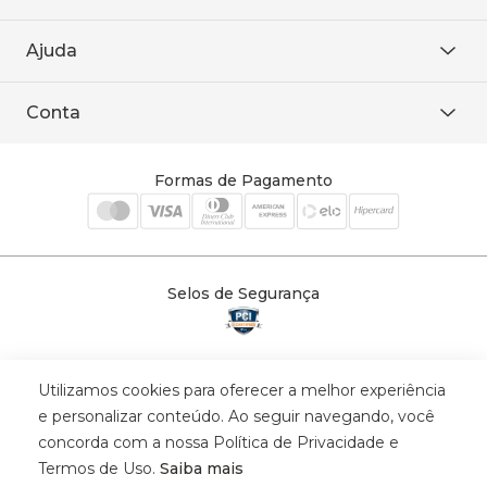
Área restrita
De seg. à sex. das 8h às 18h.
Trabalhe conosco
Ajuda
WhatsApp
Baixe o APP
sac@sodanca.com.br
Formas de pagamento
Conta
Política de entrega
Política de privacidade
Minha conta
Trocas e devoluções
Meus pedidos
Formas de Pagamento
Cadastre-se
Selos de Segurança
Utilizamos cookies para oferecer a melhor experiência
© 2025 Trinys Indústria e Comércio Ltda - Todos os direitos reservados
e personalizar conteúdo. Ao seguir navegando, você
| CNPJ: 59.907.634/0001-75 | Rua Santa Augusta, 409 - Vila
concorda com a nossa Política de Privacidade e
Califórnia - Osvaldo Cruz - SP - CEP: 17702-316.
Termos de Uso.
Saiba mais