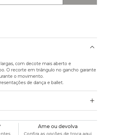
largas, com decote mais aberto e
o. O recorte em triângulo no gancho garante
durante o movimento.
presentações de dança e ballet.
?
Ame ou devolva
entes
Confira as opções de troca aqui