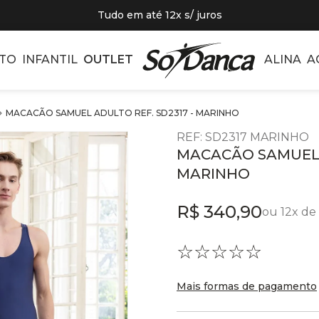
Tudo em até 12x s/ juros
TO
INFANTIL
OUTLET
ALINA
A
MACACÃO SAMUEL ADULTO REF. SD2317 - MARINHO
REF
:
SD2317 MARINHO
MACACÃO SAMUEL A
MARINHO
R$
340
,
90
ou
12
x de
☆
☆
☆
☆
☆
Mais formas de pagamento