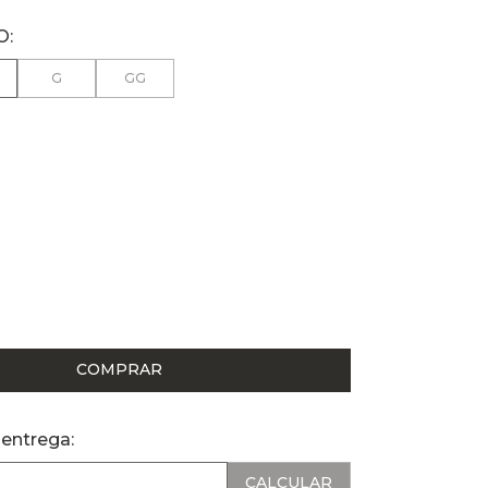
G
GG
COMPRAR
 entrega: