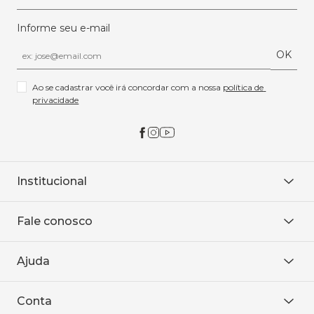
Informe seu e-mail
OK
Ao se cadastrar você irá concordar com a nossa 
política de 
privacidade
Institucional
Sobre Nós
Fale conosco
Onde encontrar
Área restrita
De seg. à sex. das 8h às 18h.
Trabalhe conosco
Ajuda
WhatsApp
Baixe o APP
sac@sodanca.com.br
Formas de pagamento
Conta
Política de entrega