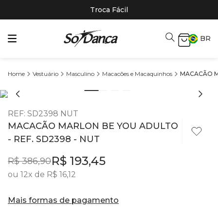
Troca Fácil
BR
Vestuário
Masculino
Macacões e Macaquinhos
MACACÃO MA
REF
:
SD2398 NUT
MACACÃO MARLON BE YOU ADULTO
- REF. SD2398 - NUT
R$
193
,
45
R$
386
,
90
ou
12
x de
R$
16
,
12
Mais formas de pagamento