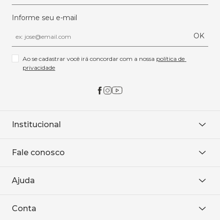
Informe seu e-mail
OK
Ao se cadastrar você irá concordar com a nossa 
política de 
privacidade
Institucional
Sobre Nós
Fale conosco
Onde encontrar
Área restrita
De seg. à sex. das 8h às 18h.
Trabalhe conosco
Ajuda
WhatsApp
Baixe o APP
sac@sodanca.com.br
Formas de pagamento
Conta
Política de entrega
Política de privacidade