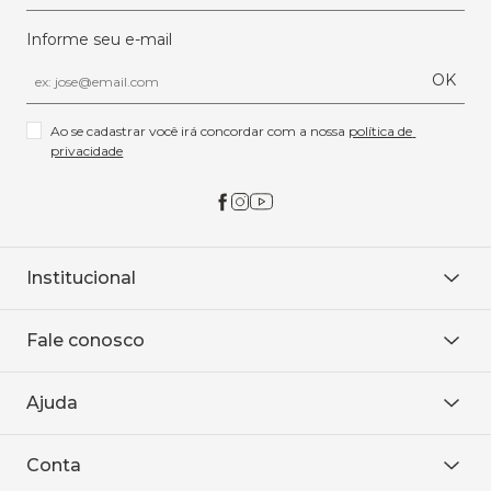
Informe seu e-mail
OK
Ao se cadastrar você irá concordar com a nossa 
política de 
privacidade
Institucional
Sobre Nós
Fale conosco
Onde encontrar
Área restrita
De seg. à sex. das 8h às 18h.
Trabalhe conosco
Ajuda
WhatsApp
Baixe o APP
sac@sodanca.com.br
Formas de pagamento
Conta
Política de entrega
Política de privacidade