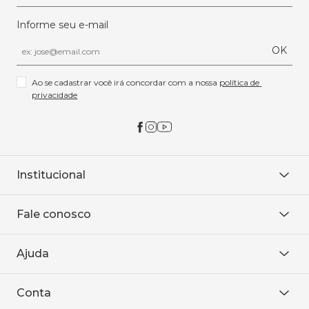
Informe seu e-mail
OK
Ao se cadastrar você irá concordar com a nossa 
política de 
privacidade
Institucional
Sobre Nós
Fale conosco
Onde encontrar
Área restrita
De seg. à sex. das 8h às 18h.
Trabalhe conosco
Ajuda
WhatsApp
Baixe o APP
sac@sodanca.com.br
Formas de pagamento
Conta
Política de entrega
Política de privacidade