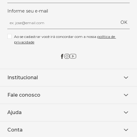
Informe seu e-mail
OK
Ao se cadastrar você irá concordar com a nossa 
política de 
privacidade
Institucional
Sobre Nós
Fale conosco
Onde encontrar
Área restrita
De seg. à sex. das 8h às 18h.
Trabalhe conosco
Ajuda
WhatsApp
Baixe o APP
sac@sodanca.com.br
Formas de pagamento
Conta
Política de entrega
Política de privacidade