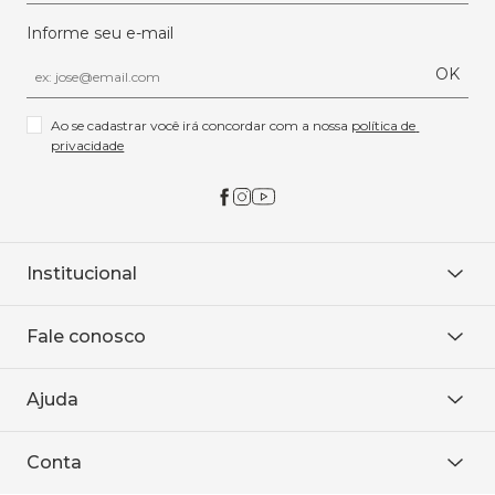
Informe seu e-mail
OK
Ao se cadastrar você irá concordar com a nossa 
política de 
privacidade
Institucional
Sobre Nós
Fale conosco
Onde encontrar
Área restrita
De seg. à sex. das 8h às 18h.
Trabalhe conosco
Ajuda
WhatsApp
Baixe o APP
sac@sodanca.com.br
Formas de pagamento
Conta
Política de entrega
Política de privacidade