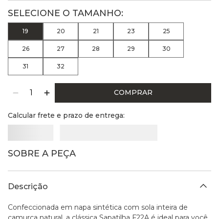
19
20
21
23
25
26
27
28
29
30
31
32
COMPRAR
Calcular frete e prazo de entrega:
SOBRE A PEÇA
Descrição
Confeccionada em napa sintética com sola inteira de
camurça natural, a clássica Sapatilha F22A é ideal para você