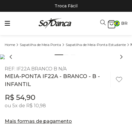
Troca Fácil
BR
Sapatilha de Meia Ponta
Sapatilha de Meia-Ponta Estudante
REF
:
IF22A BRANCO B N/A
MEIA-PONTA IF22A - BRANCO - B -
INFANTIL
R$
54
,
90
ou
5
x de
R$
10
,
98
Mais formas de pagamento