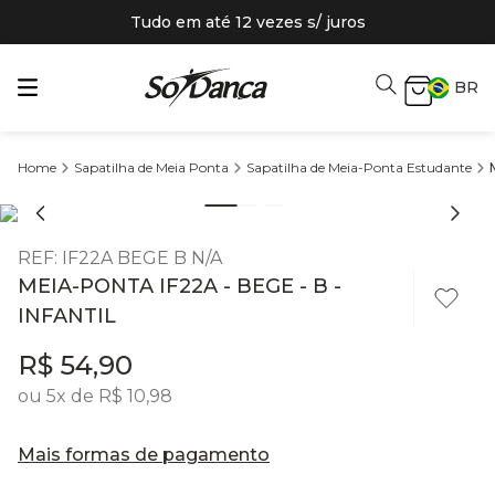
Tudo em até 12 vezes s/ juros
BR
Sapatilha de Meia Ponta
Sapatilha de Meia-Ponta Estudante
REF
:
IF22A BEGE B N/A
MEIA-PONTA IF22A - BEGE - B -
INFANTIL
R$
54
,
90
ou
5
x de
R$
10
,
98
Mais formas de pagamento