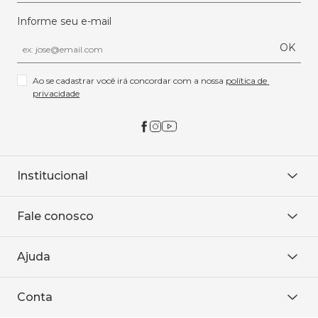
Informe seu e-mail
OK
Ao se cadastrar você irá concordar com a nossa 
política de 
privacidade
Institucional
Sobre Nós
Fale conosco
Onde encontrar
Área restrita
De seg. à sex. das 8h às 18h.
Trabalhe conosco
Ajuda
WhatsApp
Baixe o APP
sac@sodanca.com.br
Formas de pagamento
Conta
Política de entrega
Política de privacidade