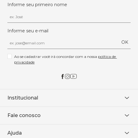
Informe seu primeiro nome
Informe seu e-mail
OK
Ao se cadastrar você irá concordar com a nossa 
política de 
privacidade
Institucional
Sobre Nós
Fale conosco
Onde encontrar
Área restrita
De seg. à sex. das 8h às 18h.
Trabalhe conosco
Ajuda
WhatsApp
Baixe o APP