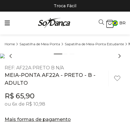
Troca Fácil
BR
Sapatilha de Meia Ponta
Sapatilha de Meia-Ponta Estudante
REF
:
AF22A PRETO B N/A
MEIA-PONTA AF22A - PRETO - B -
ADULTO
R$
65
,
90
ou
6
x de
R$
10
,
98
Mais formas de pagamento