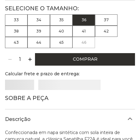
33
34
35
36
37
38
39
40
41
42
43
44
45
46
COMPRAR
Calcular frete e prazo de entrega:
SOBRE A PEÇA
Descrição
Confeccionada em napa sintética com sola inteira de
camurça natural, a clássica Sapatilha F22A é ideal para você