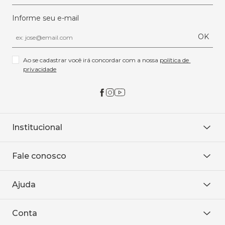
Informe seu e-mail
OK
Ao se cadastrar você irá concordar com a nossa 
política de 
privacidade
Institucional
Sobre Nós
Fale conosco
Onde encontrar
Área restrita
De seg. à sex. das 8h às 18h.
Trabalhe conosco
Ajuda
WhatsApp
Baixe o APP
sac@sodanca.com.br
Formas de pagamento
Conta
Política de entrega
Política de privacidade