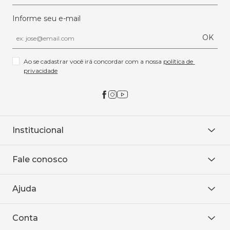
Informe seu e-mail
OK
Ao se cadastrar você irá concordar com a nossa 
política de 
privacidade
Institucional
Sobre Nós
Fale conosco
Onde encontrar
Área restrita
De seg. à sex. das 8h às 18h.
Trabalhe conosco
Ajuda
WhatsApp
Baixe o APP
sac@sodanca.com.br
Formas de pagamento
Conta
Política de entrega
Política de privacidade