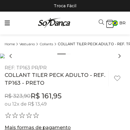
Troca Fácil
BR
Vestuário
Collants
COLLANT TILER PECK ADULTO - REF. T
REF
:
TP163 PR/PR
COLLANT TILER PECK ADULTO - REF.
TP163 - PRETO
R$
161
,
95
R$
323
,
90
ou
12
x de
R$
13
,
49
☆
☆
☆
☆
☆
Mais formas de pagamento