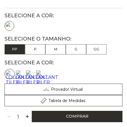
PP
P
M
G
GG
SELECIONE A COR:
Provador Virtual
Tabela de Medidas
COMPRAR