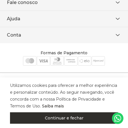
Fale conosco
Onde encontrar
Área restrita
De seg. à sex. das 8h às 18h.
Trabalhe conosco
Ajuda
WhatsApp
Baixe o APP
sac@sodanca.com.br
Formas de pagamento
Conta
Política de entrega
Política de privacidade
Minha conta
Trocas e devoluções
Meus pedidos
Formas de Pagamento
Cadastre-se
Selos de Segurança
Utilizamos cookies para oferecer a melhor experiência
e personalizar conteúdo. Ao seguir navegando, você
concorda com a nossa Política de Privacidade e
Termos de Uso.
Saiba mais
© 2025 Trinys Indústria e Comércio Ltda - Todos os direitos reservados
| CNPJ: 59.907.634/0001-75 | Rua Santa Augusta, 409 - Vila
Continuar e fechar
Califórnia - Osvaldo Cruz - SP - CEP: 17702-316.