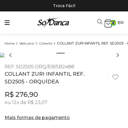
Troca Fácil
BR
Vestuário
Collants
COLLANT ZURI INFANTIL REF. SD2505 
REF
:
SD2505 ORQ/EB/SB2488
COLLANT ZURI INFANTIL REF.
SD2505 - ORQUÍDEA
R$
276
,
90
ou
12
x de
R$
23
,
07
Mais formas de pagamento