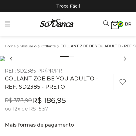
Troca Fácil
BR
Vestuário
Collants
COLLANT ZOE BE YOU ADULTO - REF. 
REF
:
SD2385 PR/PR/PR
COLLANT ZOE BE YOU ADULTO -
REF. SD2385 - PRETO
R$
186
,
95
R$
373
,
90
ou
12
x de
R$
15
,
57
Mais formas de pagamento