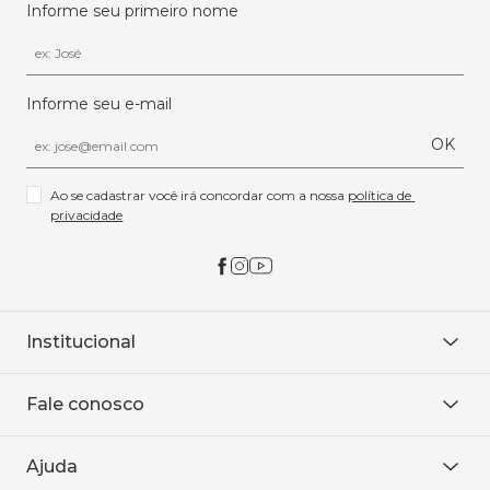
Informe seu primeiro nome
Informe seu e-mail
OK
Ao se cadastrar você irá concordar com a nossa 
política de 
privacidade
Institucional
Sobre Nós
Fale conosco
Onde encontrar
Área restrita
De seg. à sex. das 8h às 18h.
Trabalhe conosco
Ajuda
WhatsApp
Baixe o APP