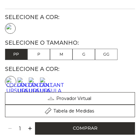
PP
P
M
G
GG
SELECIONE A COR:
Provador Virtual
Tabela de Medidas
COMPRAR