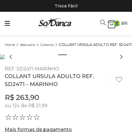
Troca Fácil
BR
Vestuário
Collants
COLLANT URSULA ADULTO REF. SD2471
REF
:
SD2471 MARINHO
COLLANT URSULA ADULTO REF.
SD2471 - MARINHO
R$
263
,
90
ou
12
x de
R$
21
,
99
☆
☆
☆
☆
☆
Mais formas de pagamento