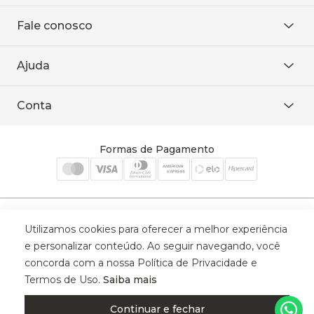
Sobre Nós
Fale conosco
Onde encontrar
Área restrita
De seg. à sex. das 8h às 18h.
Trabalhe conosco
Ajuda
WhatsApp
Baixe o APP
sac@sodanca.com.br
Formas de pagamento
Conta
Política de entrega
Política de privacidade
Minha conta
Trocas e devoluções
Meus pedidos
Formas de Pagamento
Cadastre-se
Selos de Segurança
Utilizamos cookies para oferecer a melhor experiência
e personalizar conteúdo. Ao seguir navegando, você
concorda com a nossa Política de Privacidade e
Termos de Uso.
Saiba mais
© 2025 Trinys Indústria e Comércio Ltda - Todos os direitos reservados
| CNPJ: 59.907.634/0001-75 | Rua Santa Augusta, 409 - Vila
Continuar e fechar