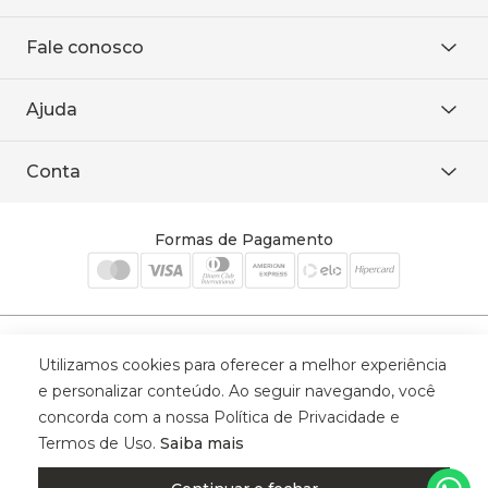
Sobre Nós
Fale conosco
Onde encontrar
Área restrita
De seg. à sex. das 8h às 18h.
Trabalhe conosco
Ajuda
WhatsApp
Baixe o APP
sac@sodanca.com.br
Formas de pagamento
Conta
Política de entrega
Política de privacidade
Minha conta
Trocas e devoluções
Meus pedidos
Formas de Pagamento
Cadastre-se
Selos de Segurança
Utilizamos cookies para oferecer a melhor experiência
e personalizar conteúdo. Ao seguir navegando, você
concorda com a nossa Política de Privacidade e
Termos de Uso.
Saiba mais
© 2025 Trinys Indústria e Comércio Ltda - Todos os direitos reservados
| CNPJ: 59.907.634/0001-75 | Rua Santa Augusta, 409 - Vila