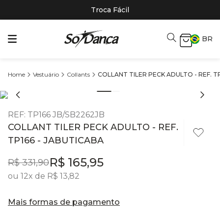
Troca Fácil
BR
Vestuário
Collants
COLLANT TILER PECK ADULTO - REF. T
REF
:
TP166 JB/SB2262JB
COLLANT TILER PECK ADULTO - REF.
TP166 - JABUTICABA
R$
165
,
95
R$
331
,
90
ou
12
x de
R$
13
,
82
Mais formas de pagamento