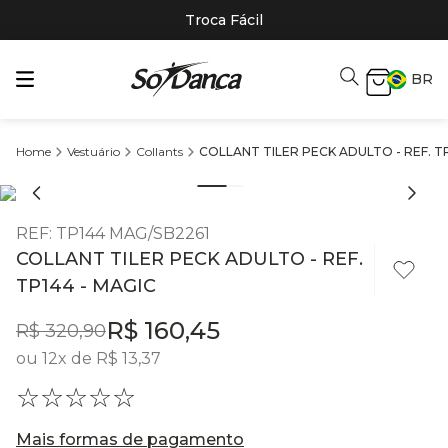
Troca Fácil
BR
Vestuário
Collants
COLLANT TILER PECK ADULTO - REF. TP
REF
:
TP144 MAG/SB2261
COLLANT TILER PECK ADULTO - REF.
TP144 - MAGIC
R$
160
,
45
R$
320
,
90
ou
12
x de
R$
13
,
37
☆
☆
☆
☆
☆
Mais formas de pagamento