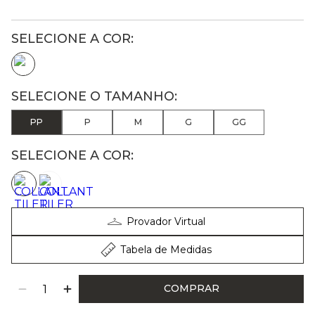
PP
P
M
G
GG
SELECIONE A COR:
Provador Virtual
Tabela de Medidas
COMPRAR