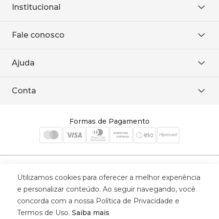
Institucional
Sobre Nós
Fale conosco
Onde encontrar
Área restrita
De seg. à sex. das 8h às 18h.
Trabalhe conosco
Ajuda
WhatsApp
Baixe o APP
sac@sodanca.com.br
Formas de pagamento
Conta
Política de entrega
Política de privacidade
Minha conta
Trocas e devoluções
Meus pedidos
Formas de Pagamento
Cadastre-se
Selos de Segurança
Utilizamos cookies para oferecer a melhor experiência
e personalizar conteúdo. Ao seguir navegando, você
concorda com a nossa Política de Privacidade e
Termos de Uso.
Saiba mais