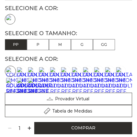
PP
P
M
G
GG
SELECIONE A COR:
Provador Virtual
Tabela de Medidas
COMPRAR