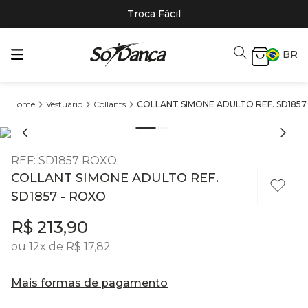
Troca Fácil
BR
Vestuário
Collants
COLLANT SIMONE ADULTO REF. SD1857
REF
:
SD1857 ROXO
COLLANT SIMONE ADULTO REF.
SD1857 - ROXO
R$
213
,
90
ou
12
x de
R$
17
,
82
Mais formas de pagamento