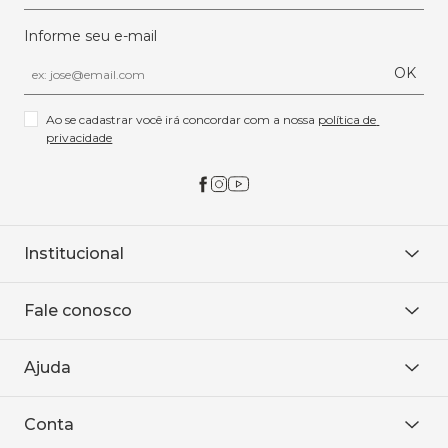
Informe seu e-mail
OK
Ao se cadastrar você irá concordar com a nossa 
política de 
privacidade
Institucional
Sobre Nós
Fale conosco
Onde encontrar
Área restrita
De seg. à sex. das 8h às 18h.
Trabalhe conosco
Ajuda
WhatsApp
Baixe o APP
sac@sodanca.com.br
Formas de pagamento
Conta
Política de entrega
Política de privacidade