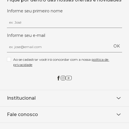
Informe seu primeiro nome
Informe seu e-mail
OK
Ao se cadastrar você irá concordar com a nossa 
política de 
privacidade
Institucional
Sobre Nós
Fale conosco
Onde encontrar
Área restrita
De seg. à sex. das 8h às 18h.
Trabalhe conosco