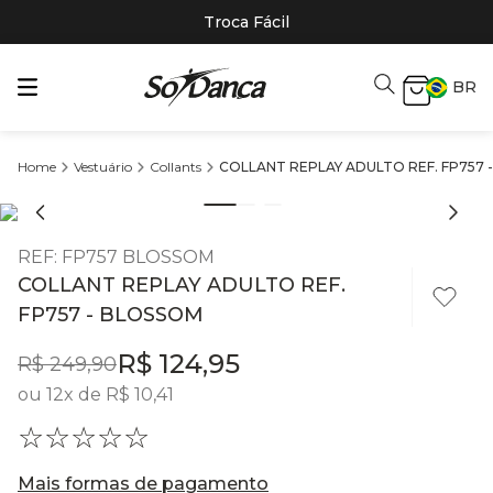
Troca Fácil
BR
Vestuário
Collants
COLLANT REPLAY ADULTO REF. FP757 
REF
:
FP757 BLOSSOM
COLLANT REPLAY ADULTO REF.
FP757 - BLOSSOM
R$
124
,
95
R$
249
,
90
ou
12
x de
R$
10
,
41
☆
☆
☆
☆
☆
Mais formas de pagamento