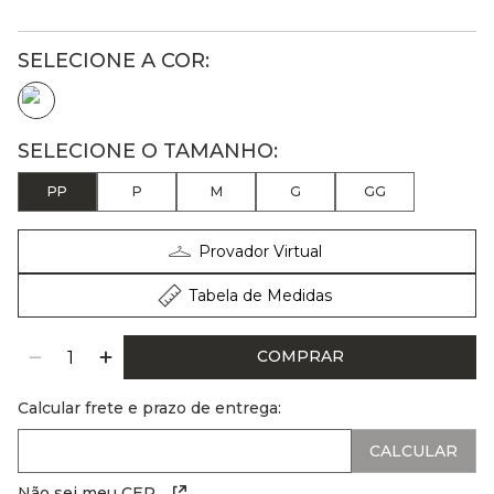
PP
P
M
G
GG
Provador Virtual
Tabela de Medidas
COMPRAR
Calcular frete e prazo de entrega:
Não sei meu CEP