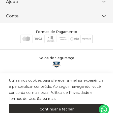
Ajuda
WhatsApp
Baixe o APP
sac@sodanca.com.br
Formas de pagamento
Conta
Política de entrega
Política de privacidade
Minha conta
Trocas e devoluções
Meus pedidos
Formas de Pagamento
Cadastre-se
Selos de Segurança
Utilizamos cookies para oferecer a melhor experiência
© 2025 Trinys Indústria e Comércio Ltda - Todos os direitos reservados
e personalizar conteúdo. Ao seguir navegando, você
| CNPJ: 59.907.634/0001-75 | Rua Santa Augusta, 409 - Vila
concorda com a nossa Política de Privacidade e
Califórnia - Osvaldo Cruz - SP - CEP: 17702-316.
Termos de Uso.
Saiba mais
Continuar e fechar