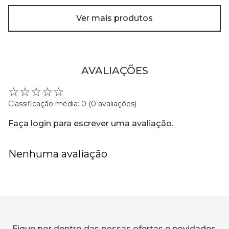
Ver mais produtos
AVALIAÇÕES
☆
☆
☆
☆
☆
Classificação média: 0
(0 avaliações)
Faça login para escrever uma avaliação.
Nenhuma avaliação
Fique por dentro das nossas ofertas e novidades