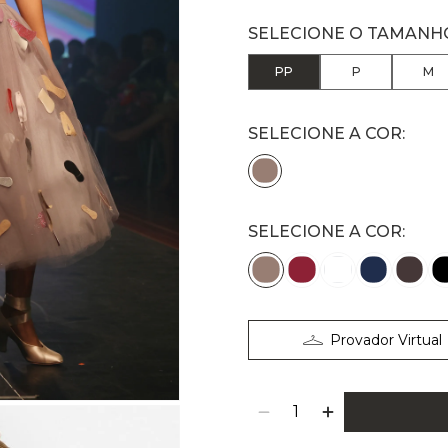
PP
P
M
SELECIONE A COR:
Provador Virtual