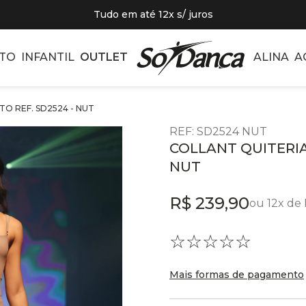
Tudo em até 12x s/ juros
TO
INFANTIL
OUTLET
ALINA
A
O REF. SD2524 - NUT
REF
:
SD2524 NUT
COLLANT QUITERIA
NUT
R$
239
,
90
ou
12
x de
☆
☆
☆
☆
☆
Mais formas de pagamento