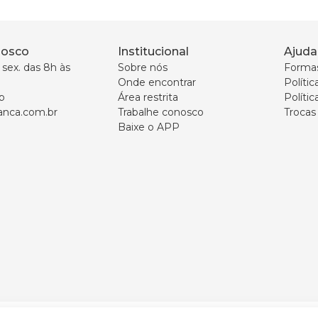
nosco
Institucional
Ajuda
sex. das 8h às 
Sobre nós
Forma
Onde encontrar
Políti
p
Área restrita
Polític
nca.com.br
Trabalhe conosco
Trocas
Baixe o APP