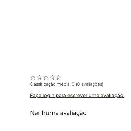
☆
☆
☆
☆
☆
Classificação média: 0
(0 avaliações)
Faça login para escrever uma avaliação.
Nenhuma avaliação