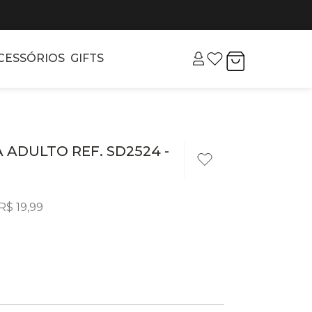
CESSÓRIOS
GIFTS
 ADULTO REF. SD2524 -
R$
19
,
99