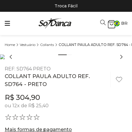
Troca Fácil
BR
Vestuário
Collants
COLLANT PAULA ADULTO REF. SD764 -
REF
:
SD764 PRETO
COLLANT PAULA ADULTO REF.
SD764 - PRETO
R$
304
,
90
ou
12
x de
R$
25
,
40
☆
☆
☆
☆
☆
Mais formas de pagamento