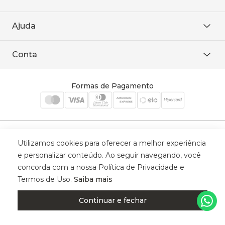
Área restrita
De seg. à sex. das 8h às 18h.
Trabalhe conosco
Ajuda
WhatsApp
Baixe o APP
sac@sodanca.com.br
Formas de pagamento
Conta
Política de entrega
Política de privacidade
Minha conta
Trocas e devoluções
Meus pedidos
Formas de Pagamento
Cadastre-se
Selos de Segurança
Utilizamos cookies para oferecer a melhor experiência
e personalizar conteúdo. Ao seguir navegando, você
concorda com a nossa Política de Privacidade e
Termos de Uso.
Saiba mais
© 2025 Trinys Indústria e Comércio Ltda - Todos os direitos reservados
| CNPJ: 59.907.634/0001-75 | Rua Santa Augusta, 409 - Vila
Continuar e fechar
Califórnia - Osvaldo Cruz - SP - CEP: 17702-316.