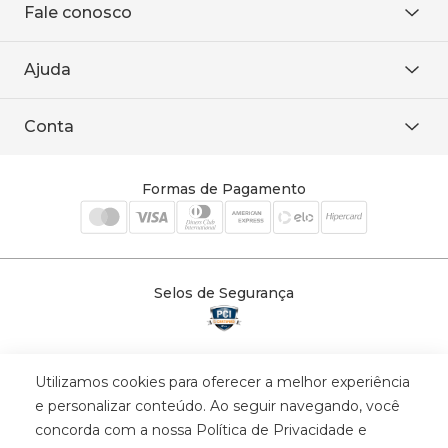
Fale conosco
Onde encontrar
Área restrita
De seg. à sex. das 8h às 18h.
Trabalhe conosco
Ajuda
WhatsApp
Baixe o APP
sac@sodanca.com.br
Formas de pagamento
Conta
Política de entrega
Política de privacidade
Minha conta
Trocas e devoluções
Meus pedidos
Formas de Pagamento
Cadastre-se
Selos de Segurança
Utilizamos cookies para oferecer a melhor experiência
© 2025 Trinys Indústria e Comércio Ltda - Todos os direitos reservados
e personalizar conteúdo. Ao seguir navegando, você
| CNPJ: 59.907.634/0001-75 | Rua Santa Augusta, 409 - Vila
concorda com a nossa Política de Privacidade e
Califórnia - Osvaldo Cruz - SP - CEP: 17702-316.