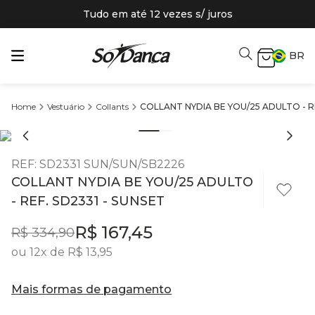
Tudo em até 12 vezes s/ juros
BR
Vestuário
Collants
COLLANT NYDIA BE YOU/25 ADULTO - RE
REF
:
SD2331 SUN/SUN/SB2226
COLLANT NYDIA BE YOU/25 ADULTO
- REF. SD2331 - SUNSET
R$
167
,
45
R$
334
,
90
ou
12
x de
R$
13
,
95
Mais formas de pagamento