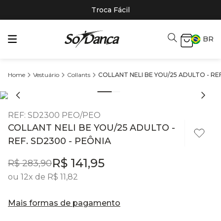
Troca Fácil
BR
Vestuário
Collants
COLLANT NELI BE YOU/25 ADULTO - REF
REF
:
SD2300 PEO/PEO
COLLANT NELI BE YOU/25 ADULTO -
REF. SD2300 - PEÔNIA
R$
141
,
95
R$
283
,
90
ou
12
x de
R$
11
,
82
Mais formas de pagamento