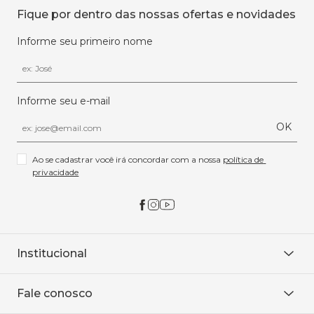
Fique por dentro das nossas ofertas e novidades
Informe seu primeiro nome
Informe seu e-mail
OK
Ao se cadastrar você irá concordar com a nossa 
política de 
privacidade
Institucional
Sobre Nós
Fale conosco
Onde encontrar
Área restrita