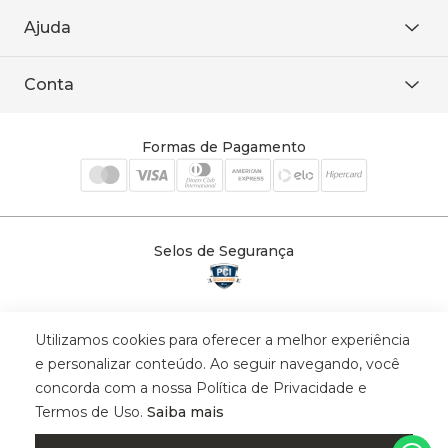
De seg. à sex. das 8h às 18h.
Trabalhe conosco
Ajuda
WhatsApp
Baixe o APP
sac@sodanca.com.br
Formas de pagamento
Conta
Política de entrega
Política de privacidade
Minha conta
Trocas e devoluções
Meus pedidos
Formas de Pagamento
Cadastre-se
Selos de Segurança
Utilizamos cookies para oferecer a melhor experiência
© 2025 Trinys Indústria e Comércio Ltda - Todos os direitos reservados
e personalizar conteúdo. Ao seguir navegando, você
| CNPJ: 59.907.634/0001-75 | Rua Santa Augusta, 409 - Vila
concorda com a nossa Política de Privacidade e
Califórnia - Osvaldo Cruz - SP - CEP: 17702-316.
Termos de Uso.
Saiba mais