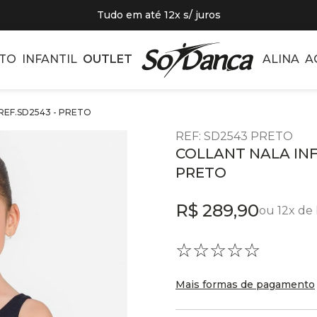
Tudo em até 12x s/ juros
TO
INFANTIL
OUTLET
ALINA
A
REF.SD2543 - PRETO
REF
:
SD2543 PRETO
COLLANT NALA INF
PRETO
R$
289
,
90
ou
12
x de
☆
☆
☆
☆
☆
Mais formas de pagamento