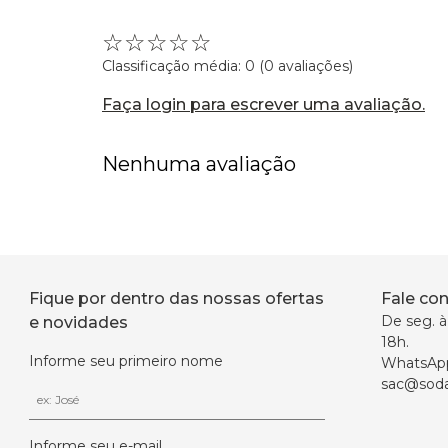
☆
☆
☆
☆
☆
Classificação média: 0
(0 avaliações)
Faça login para escrever uma avaliação.
Nenhuma avaliação
Fique por dentro das nossas ofertas
Fale co
De seg. à 
e novidades
18h.
Informe seu primeiro nome
WhatsAp
sac@soda
Informe seu e-mail