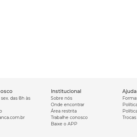
nosco
Institucional
Ajuda
sex. das 8h às 
Sobre nós
Forma
Onde encontrar
Políti
p
Área restrita
Polític
nca.com.br
Trabalhe conosco
Trocas
Baixe o APP