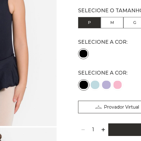
P
M
G
SELECIONE A COR:
Provador Virtual