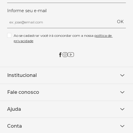
Informe seu e-mail
OK
Ao se cadastrar você irá concordar com a nossa 
política de 
privacidade
Institucional
Sobre Nós
Fale conosco
Onde encontrar
Área restrita
De seg. à sex. das 8h às 18h.
Trabalhe conosco
Ajuda
WhatsApp
Baixe o APP
sac@sodanca.com.br
Formas de pagamento
Conta
Política de entrega
Política de privacidade