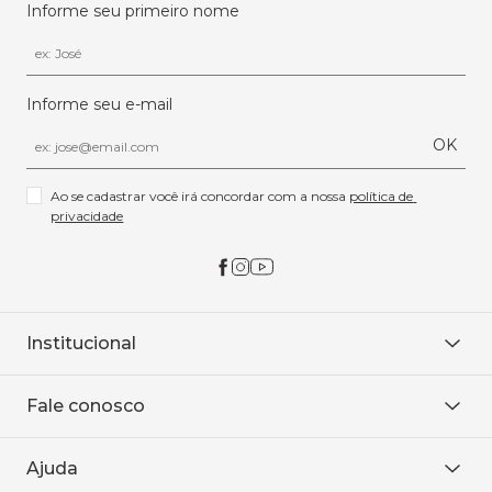
Informe seu primeiro nome
Informe seu e-mail
OK
Ao se cadastrar você irá concordar com a nossa 
política de 
privacidade
Institucional
Sobre Nós
Fale conosco
Onde encontrar
Área restrita
De seg. à sex. das 8h às 18h.
Trabalhe conosco
Ajuda
WhatsApp
Baixe o APP