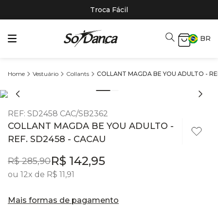
Troca Fácil
BR
Vestuário
Collants
COLLANT MAGDA BE YOU ADULTO - REF
REF
:
SD2458 CAC/SB2362
COLLANT MAGDA BE YOU ADULTO -
REF. SD2458 - CACAU
R$
142
,
95
R$
285
,
90
ou
12
x de
R$
11
,
91
Mais formas de pagamento