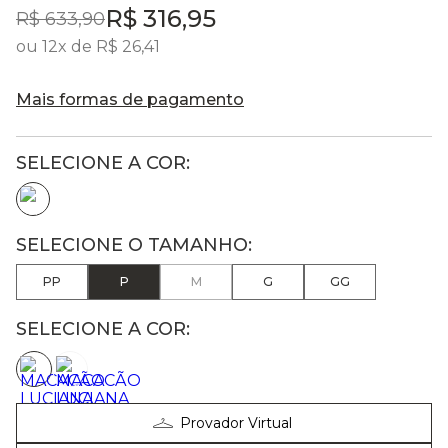
R$
316
,
95
R$
633
,
90
ou
12
x de
R$
26
,
41
Mais formas de pagamento
PP
P
M
G
GG
SELECIONE A COR:
Provador Virtual