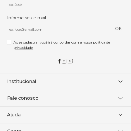
Informe seu e-mail
OK
Ao se cadastrar você irá concordar com a nossa 
política de 
privacidade
Institucional
Sobre Nós
Fale conosco
Onde encontrar
Área restrita
De seg. à sex. das 8h às 18h.
Trabalhe conosco
Ajuda
WhatsApp
Baixe o APP
sac@sodanca.com.br
Formas de pagamento