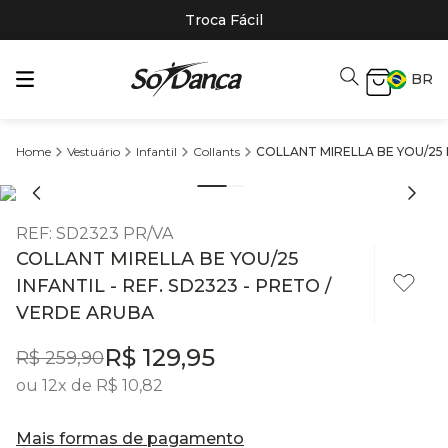
Troca Fácil
BR
Vestuário
Infantil
Collants
COLLANT MIRELLA BE YOU/25 I
REF
:
SD2323 PR/VA
COLLANT MIRELLA BE YOU/25
INFANTIL - REF. SD2323 - PRETO /
VERDE ARUBA
R$
129
,
95
R$
259
,
90
ou
12
x de
R$
10
,
82
Mais formas de pagamento