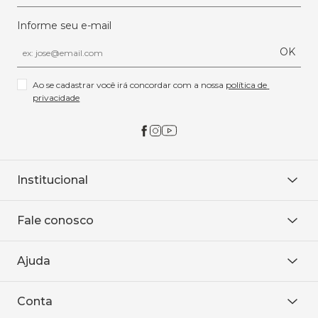
Informe seu e-mail
OK
Ao se cadastrar você irá concordar com a nossa 
política de 
privacidade
Institucional
Sobre Nós
Fale conosco
Onde encontrar
Área restrita
De seg. à sex. das 8h às 18h.
Trabalhe conosco
Ajuda
WhatsApp
Baixe o APP
sac@sodanca.com.br
Formas de pagamento
Conta
Política de entrega
Política de privacidade