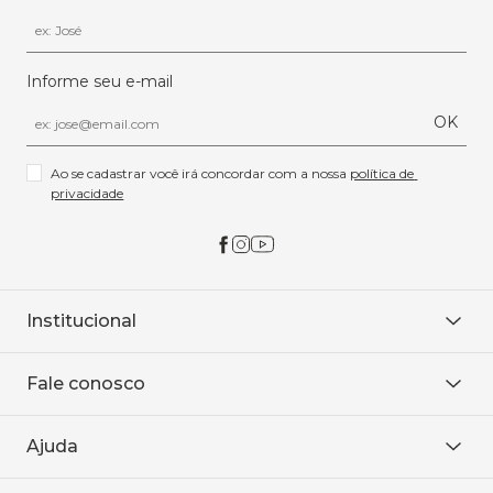
Informe seu e-mail
OK
Ao se cadastrar você irá concordar com a nossa 
política de 
privacidade
Institucional
Sobre Nós
Fale conosco
Onde encontrar
Área restrita
De seg. à sex. das 8h às 18h.
Trabalhe conosco
Ajuda
WhatsApp
Baixe o APP
sac@sodanca.com.br
Formas de pagamento