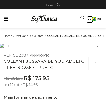
Troca Fácil
BR
Vestuário
Collants
COLLANT JUSSARA BE YOU ADULTO - R
REF
:
SD2387 PR/PR/PR
COLLANT JUSSARA BE YOU ADULTO
- REF. SD2387 - PRETO
R$
175
,
95
R$
351
,
90
ou
12
x de
R$
14
,
66
Mais formas de pagamento