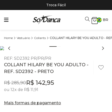
Troca Fácil
BR
Vestuário
Collants
COLLANT HILARY BE YOU ADULTO - REF
REF
:
SD2392 PR/PR/PR
COLLANT HILARY BE YOU ADULTO -
REF. SD2392 - PRETO
R$
142
,
95
R$
285
,
90
ou
12
x de
R$
11
,
91
Mais formas de pagamento