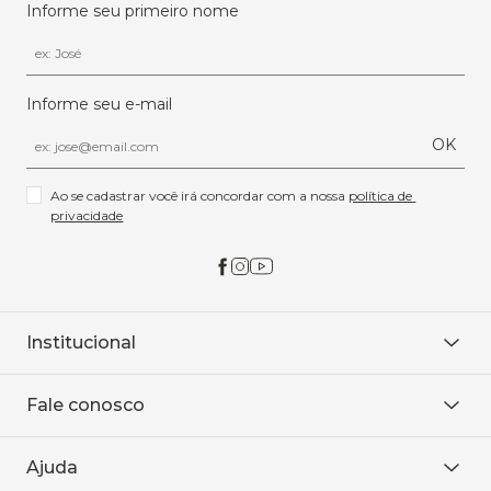
Informe seu primeiro nome
Informe seu e-mail
OK
Ao se cadastrar você irá concordar com a nossa 
política de 
privacidade
Institucional
Sobre Nós
Fale conosco
Onde encontrar
Área restrita
De seg. à sex. das 8h às 18h.
Trabalhe conosco
Ajuda
WhatsApp
Baixe o APP