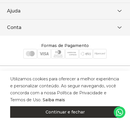
Área restrita
De seg. à sex. das 8h às 18h.
Trabalhe conosco
Ajuda
WhatsApp
Baixe o APP
sac@sodanca.com.br
Formas de pagamento
Conta
Política de entrega
Política de privacidade
Minha conta
Trocas e devoluções
Meus pedidos
Formas de Pagamento
Cadastre-se
Selos de Segurança
Utilizamos cookies para oferecer a melhor experiência
e personalizar conteúdo. Ao seguir navegando, você
concorda com a nossa Política de Privacidade e
Termos de Uso.
Saiba mais
© 2025 Trinys Indústria e Comércio Ltda - Todos os direitos reservados
| CNPJ: 59.907.634/0001-75 | Rua Santa Augusta, 409 - Vila
Continuar e fechar
Califórnia - Osvaldo Cruz - SP - CEP: 17702-316.