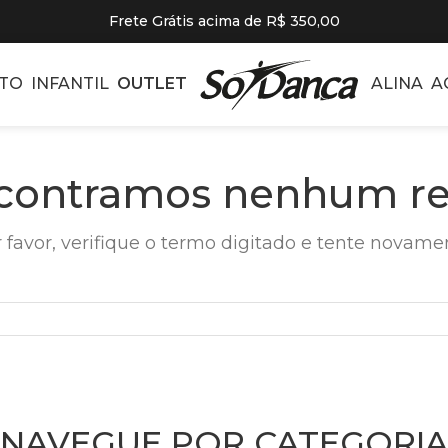
Frete Grátis acima de R$ 350,00
TO
INFANTIL
OUTLET
ALINA
A
contramos nenhum re
 favor, verifique o termo digitado e tente novame
NAVEGUE POR CATEGORIA