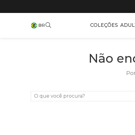
COLEÇÕES
ADUL
BR
Não en
Por
O que você procura?