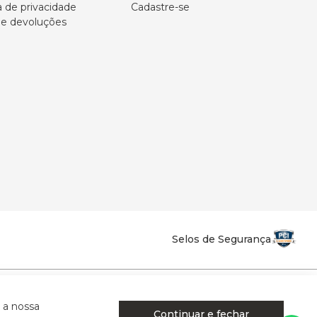
a de privacidade
Cadastre-se
 e devoluções
Selos de Segurança
la Califórnia - Osvaldo Cruz - SP - CEP: 17702-316.
 a nossa
Continuar e fechar