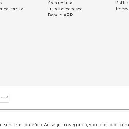
p
Área restrita
Polític
nca.com.br
Trabalhe conosco
Trocas
Baixe o APP
 direitos reservados | CNPJ: 59.907.634/0001-75 | Rua Santa Augusta, 409 - Vi
 personalizar conteúdo. Ao seguir navegando, você concorda com