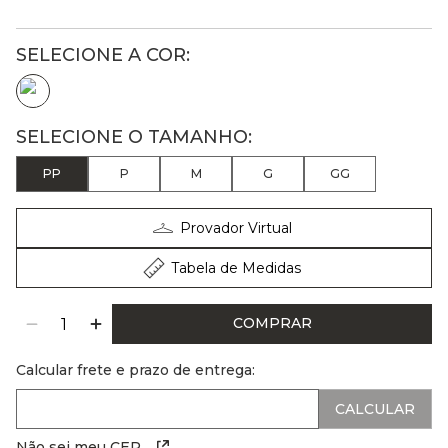
PP
P
M
G
GG
Provador Virtual
Tabela de Medidas
COMPRAR
Calcular frete e prazo de entrega:
Não sei meu CEP