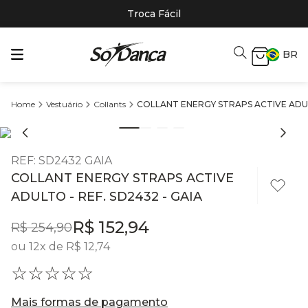
Troca Fácil
BR
Vestuário
Collants
COLLANT ENERGY STRAPS ACTIVE ADULT
REF
:
SD2432 GAIA
COLLANT ENERGY STRAPS ACTIVE
ADULTO - REF. SD2432 - GAIA
R$
152
,
94
R$
254
,
90
ou
12
x de
R$
12
,
74
☆
☆
☆
☆
☆
Mais formas de pagamento