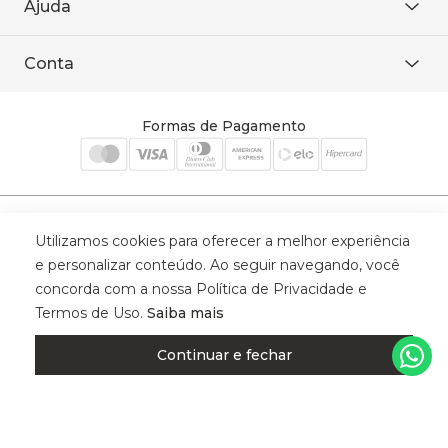
Ajuda
WhatsApp
Baixe o APP
sac@sodanca.com.br
Formas de pagamento
Conta
Política de entrega
Política de privacidade
Minha conta
Trocas e devoluções
Meus pedidos
Formas de Pagamento
Cadastre-se
Selos de Segurança
Utilizamos cookies para oferecer a melhor experiência
e personalizar conteúdo. Ao seguir navegando, você
concorda com a nossa Política de Privacidade e
Termos de Uso.
Saiba mais
© 2025 Trinys Indústria e Comércio Ltda - Todos os direitos reservados
| CNPJ: 59.907.634/0001-75 | Rua Santa Augusta, 409 - Vila
Continuar e fechar
Califórnia - Osvaldo Cruz - SP - CEP: 17702-316.