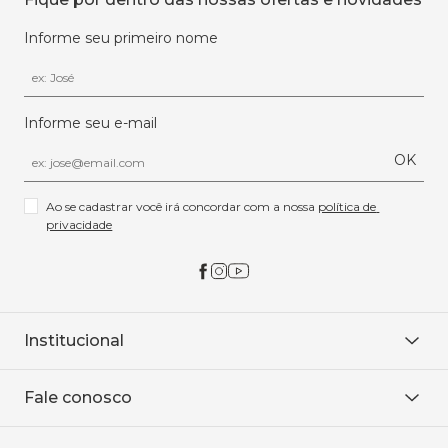
Informe seu primeiro nome
Informe seu e-mail
OK
Ao se cadastrar você irá concordar com a nossa 
política de 
privacidade
Institucional
Sobre Nós
Fale conosco
Onde encontrar
Área restrita
De seg. à sex. das 8h às 18h.
Trabalhe conosco