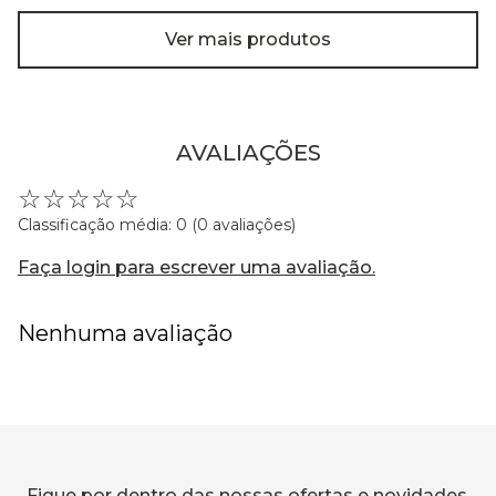
Ver mais produtos
AVALIAÇÕES
☆
☆
☆
☆
☆
Classificação média: 0
(0 avaliações)
Faça login para escrever uma avaliação.
Nenhuma avaliação
Fique por dentro das nossas ofertas e novidades