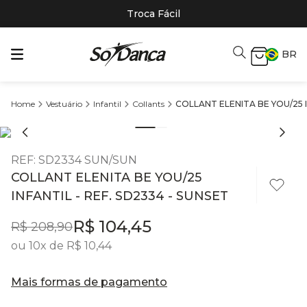
Troca Fácil
BR
Vestuário
Infantil
Collants
COLLANT ELENITA BE YOU/25 I
REF
:
SD2334 SUN/SUN
COLLANT ELENITA BE YOU/25
INFANTIL - REF. SD2334 - SUNSET
R$
104
,
45
R$
208
,
90
ou
10
x de
R$
10
,
44
Mais formas de pagamento