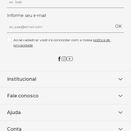
Informe seu e-mail
OK
Ao se cadastrar você irá concordar com a nossa 
política de 
privacidade
Institucional
Sobre Nós
Fale conosco
Onde encontrar
Área restrita
De seg. à sex. das 8h às 18h.
Trabalhe conosco
Ajuda
WhatsApp
Baixe o APP
sac@sodanca.com.br
Formas de pagamento
Conta
Política de entrega